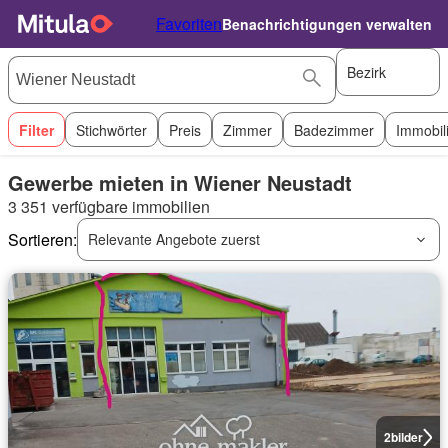
Favoriten
Benachrichtigungen verwalten
Bezirk
Filter
Stichwörter
Preis
Zimmer
Badezimmer
Immobil
Gewerbe mieten in Wiener Neustadt
3 351 verfügbare immobilien
Sortieren:
Relevante Angebote zuerst
2
bilder