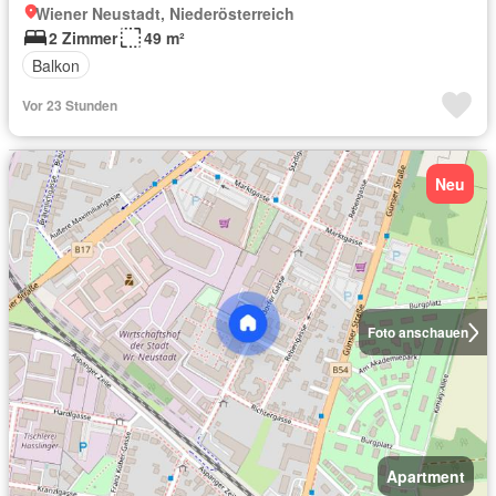
Wiener Neustadt, Niederösterreich
2 Zimmer
49 m²
Balkon
Vor 23 Stunden
Neu
Foto anschauen
Apartment