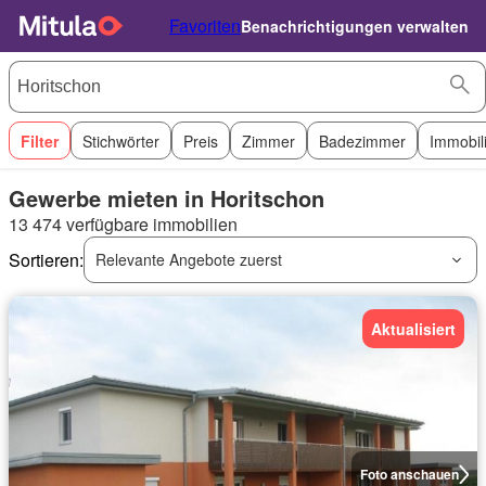
Favoriten
Benachrichtigungen verwalten
Filter
Stichwörter
Preis
Zimmer
Badezimmer
Immobil
Gewerbe mieten in Horitschon
13 474 verfügbare immobilien
Sortieren:
Relevante Angebote zuerst
Aktualisiert
Foto anschauen