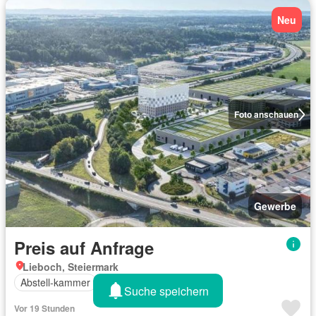
Neu
Foto anschauen
Gewerbe
Preis auf Anfrage
Lieboch, Steiermark
Abstell-kammer
Büroraum
Suche speichern
Vor 19 Stunden