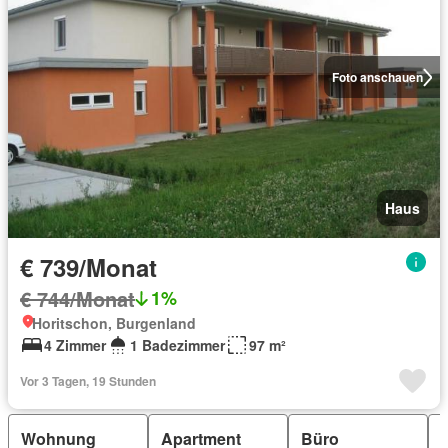
Foto anschauen
Haus
€ 739/Monat
€ 744/Monat
1%
Horitschon, Burgenland
4 Zimmer
1 Badezimmer
97 m²
Vor 3 Tagen, 19 Stunden
Wohnung
Apartment
Büro