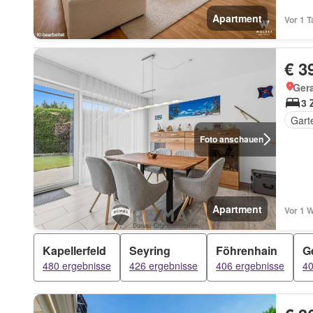
Apartment
Vor 1 T
€ 3
Gera
3 
Gart
Foto anschauen
Apartment
Vor 1 
Kapellerfeld
Seyring
Föhrenhain
G
480 ergebnisse
426 ergebnisse
406 ergebnisse
40