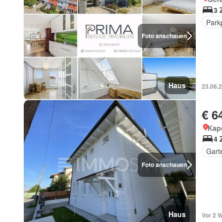
3 
Park
Foto anschauen
Haus
23.06.
€ 6
Kape
4 
Gart
Foto anschauen
Haus
Vor 2 