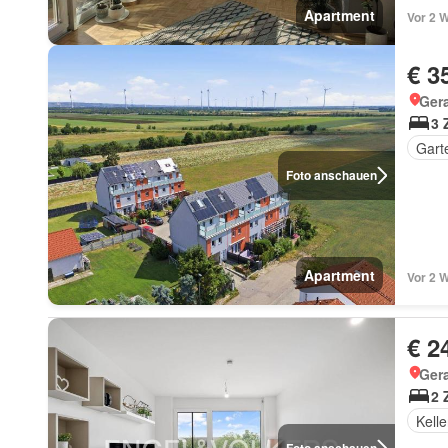
Apartment
Vor 2 
€ 3
Gera
3 
Gart
Foto anschauen
Apartment
Vor 2 
€ 2
Gera
2 
Kelle