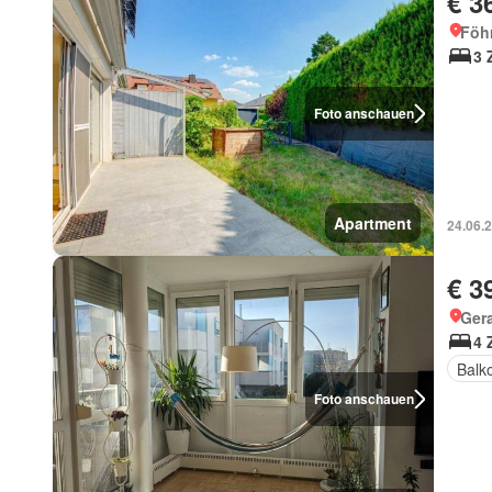
€ 3
Föh
3 
Foto anschauen
Apartment
24.06.
€ 3
Gera
4 
Balk
Foto anschauen