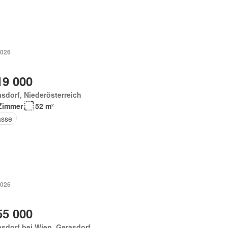
2026
19 000
sdorf, Niederösterreich
Zimmer
52 m²
asse
2026
55 000
sdorf bei Wien, Gerasdorf