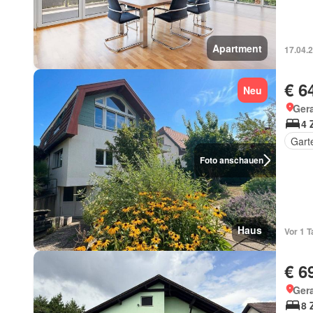
Apartment
17.04.
€ 6
Neu
Gera
4 
Gart
Foto anschauen
Haus
Vor 1 T
€ 6
Gera
8 