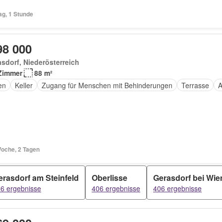
ag, 1 Stunde
98 000
sdorf, Niederösterreich
Zimmer
88 m²
en
Keller
Zugang für Menschen mit Behinderungen
Terrasse
A
Woche, 2 Tagen
erasdorf am Steinfeld
Oberlisse
Gerasdorf bei Wie
6 ergebnisse
406 ergebnisse
406 ergebnisse