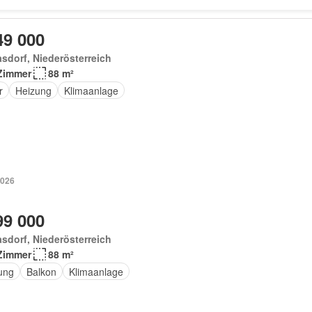
49 000
sdorf, Niederösterreich
Zimmer
88 m²
r
Heizung
Klimaanlage
2026
99 000
sdorf, Niederösterreich
Zimmer
88 m²
ung
Balkon
Klimaanlage