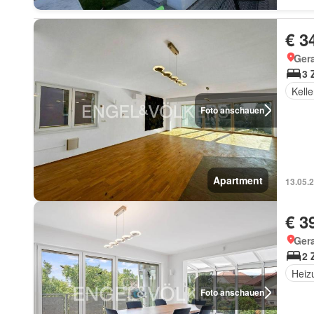
€ 3
Gera
3 
Kelle
Foto anschauen
Apartment
13.05.
€ 3
Gera
2 
Heiz
Foto anschauen