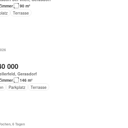
Zimmer
90 m²
platz
Terrasse
2026
40 000
llerfeld, Gerasdorf
Zimmer
146 m²
en
Parkplatz
Terrasse
Wochen, 6 Tagen