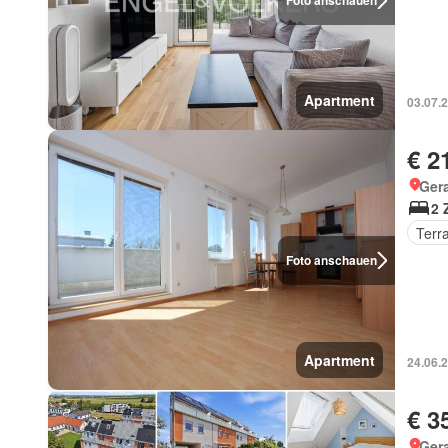
Foto anschauen
Apartment
03.07.
€ 2
Gera
2 
Terr
Foto anschauen
Apartment
24.06.
€ 3
Gera