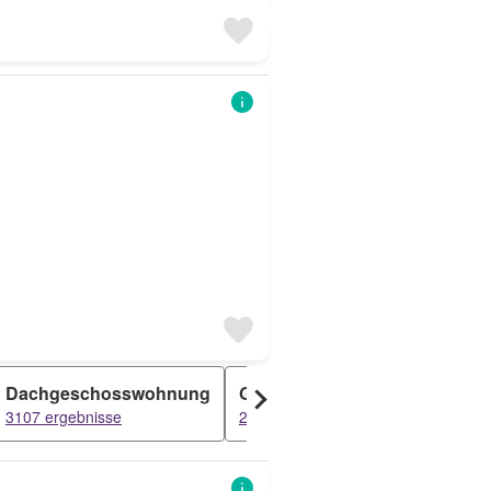
Dachgeschosswohnung
Grundstück
Penthouse
3107 ergebnisse
2191 ergebnisse
1466 ergebnis