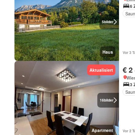
6 
Sau
5
bilder
Haus
Vor 3 
€ 2
Aktualisiert
Wie
3 
Sau
16
bilder
Apartment
Vor 2 