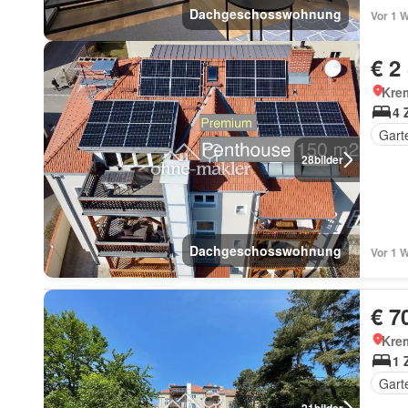
Dachgeschosswohnung
Vor 1 
€ 2
Krem
4 
Gart
28
bilder
Dachgeschosswohnung
Vor 1 
€ 7
Krem
1 
Gart