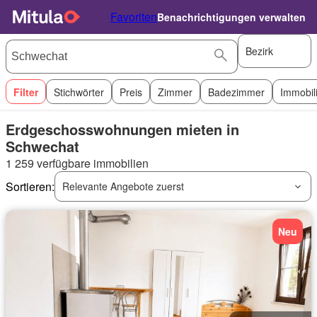
Favoriten
Benachrichtigungen verwalten
Bezirk
Filter
Stichwörter
Preis
Zimmer
Badezimmer
Immobil
Erdgeschosswohnungen mieten in
Schwechat
1 259 verfügbare immobilien
Sortieren:
Relevante Angebote zuerst
Neu