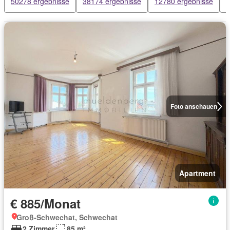
50278 ergebnisse
38174 ergebnisse
12780 ergebnisse
Foto anschauen
Apartment
€ 885/Monat
Groß-Schwechat, Schwechat
2 Zimmer
85 m²