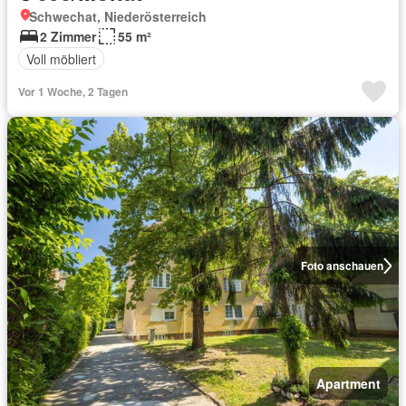
Schwechat, Niederösterreich
2 Zimmer
55 m²
Voll möbliert
Vor 1 Woche, 2 Tagen
Foto anschauen
Apartment