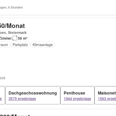
agen, 6 Stunden
50/Monat
en, Steiermark
Zimmer
56 m²
raum
Parkplatz
Klimaanlage
2026
Dachgeschosswohnung
Penthouse
Maisonet
e
3575 ergebnisse
1944 ergebnisse
1563 erge