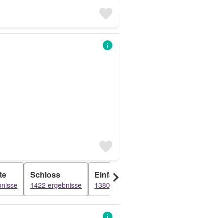
te
Schloss
Einfamilienhaus
Erdgeschos
bnisse
1422 ergebnisse
1380 ergebnisse
1262 ergebnisse