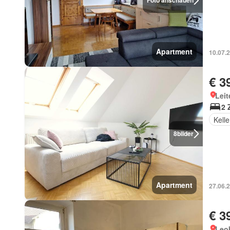
Foto anschauen
Apartment
10.07.
€ 3
Leit
2 
Kelle
8
bilder
Apartment
27.06.
€ 3
Leob