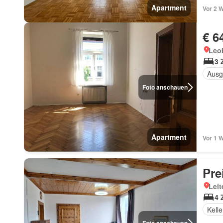
Apartment
Vor 2 
€ 6
Leo
3 
Ausg
Foto anschauen
Apartment
Vor 1 
Pre
Leit
4 
Kelle