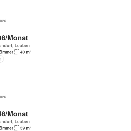
2026
98/Monat
endorf, Leoben
Zimmer
40 m²
r
2026
48/Monat
endorf, Leoben
Zimmer
39 m²