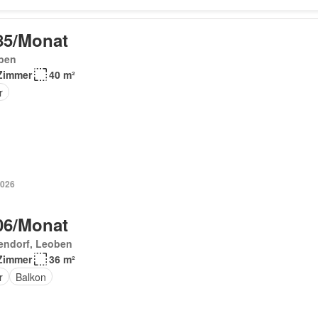
85/Monat
ben
Zimmer
40 m²
r
2026
06/Monat
endorf, Leoben
Zimmer
36 m²
r
Balkon