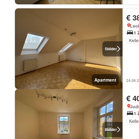
€ 3
Leo
1 
Kelle
5
bilder
Apartment
24.06.
€ 4
Jud
1 
Kelle
8
bilder