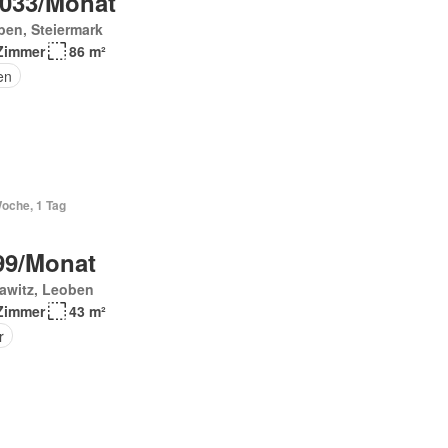
 033/Monat
en, Steiermark
Zimmer
86 m²
en
Woche, 1 Tag
99/Monat
awitz, Leoben
Zimmer
43 m²
r