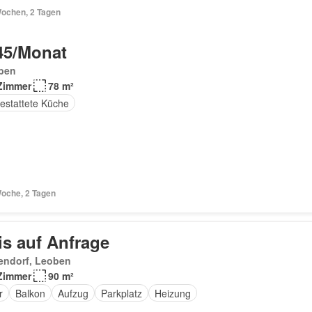
Wochen, 2 Tagen
45/Monat
ben
Zimmer
78 m²
estattete Küche
Woche, 2 Tagen
is auf Anfrage
endorf, Leoben
Zimmer
90 m²
r
Balkon
Aufzug
Parkplatz
Heizung