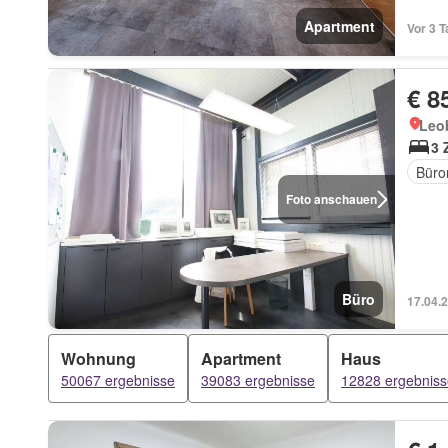
Apartment
Vor 3 T
€ 8
Leob
3 
Büro
Foto anschauen
Büro
17.04.
Wohnung
Apartment
Haus
50067 ergebnisse
39083 ergebnisse
12828 ergebniss