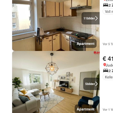
2 
Voll 
11
bilder
Apartment
Vor 5 T
€ 4
Jud
2 
Kelle
5
bilder
Apartment
Vor 1 