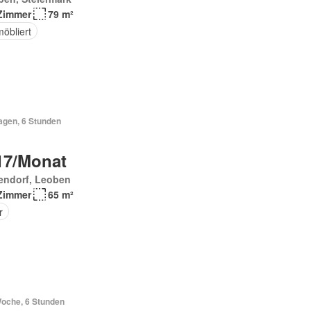
Zimmer
79 m²
möbliert
agen, 6 Stunden
17/Monat
endorf, Leoben
Zimmer
65 m²
r
Woche, 6 Stunden