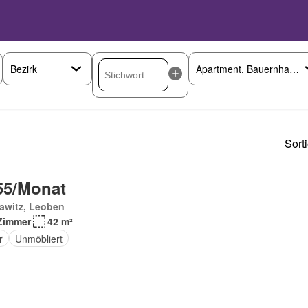
Sort
55/Monat
awitz, Leoben
Zimmer
42 m²
r
Unmöbliert