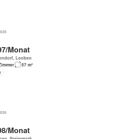
2026
97/Monat
endorf, Leoben
Zimmer
57 m²
r
2026
98/Monat
en, Steiermark