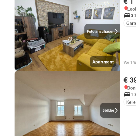
€ 1
Leob
3 
Gart
Foto anschauen
Apartment
Vor 1 
€ 3
Don
1 
Kelle
5
bilder