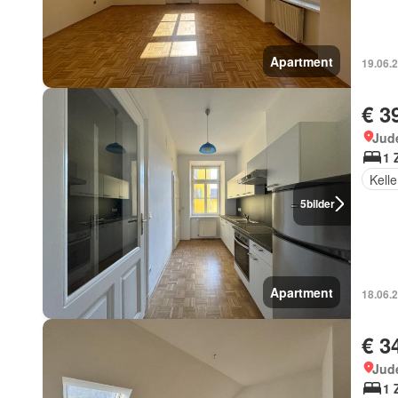
Apartment
19.06.
€ 3
Jud
1 
Kelle
5
bilder
Apartment
18.06.
€ 3
Jud
1 