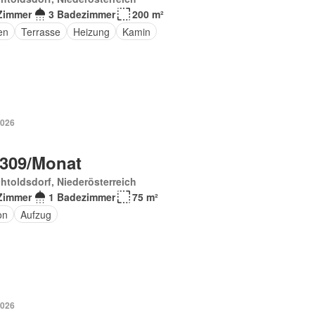
Zimmer
3 Badezimmer
200 m²
en
Terrasse
Heizung
Kamin
2026
 309/Monat
htoldsdorf, Niederösterreich
Zimmer
1 Badezimmer
75 m²
on
Aufzug
2026