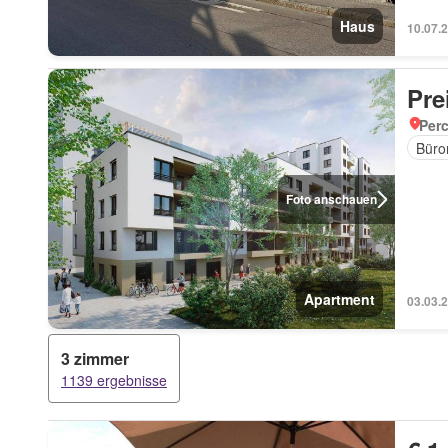
Haus
10.07.
Pre
Perc
Büro
Foto anschauen
Apartment
03.03.
3 zimmer
1139 ergebnisse