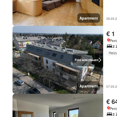
Apartment
28.05.
€ 1
Perc
2 
Heiz
Foto anschauen
Apartment
07.05.
€ 6
Perc
2 