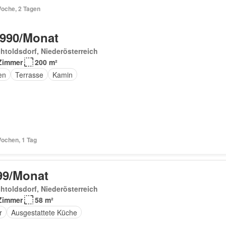
Woche, 2 Tagen
 990/Monat
htoldsdorf, Niederösterreich
Zimmer
200 m²
en
Terrasse
Kamin
Wochen, 1 Tag
99/Monat
htoldsdorf, Niederösterreich
Zimmer
58 m²
r
Ausgestattete Küche