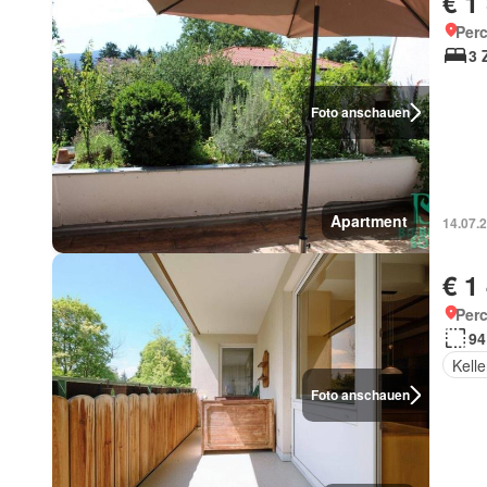
€ 1
Perc
3 
Foto anschauen
Apartment
14.07.
€ 1
Perc
94
Kelle
Foto anschauen