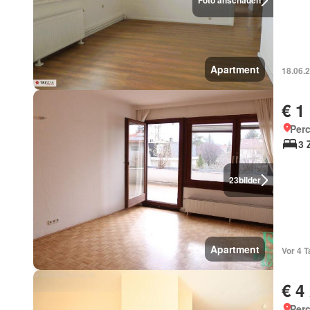
Foto anschauen
Apartment
18.06.
€ 1
Perc
3 
23
bilder
Apartment
Vor 4 T
€ 4
Perc