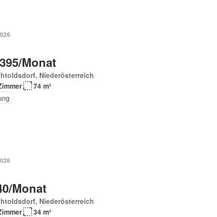
2026
 395/Monat
htoldsdorf, Niederösterreich
Zimmer
74 m²
ung
2026
40/Monat
htoldsdorf, Niederösterreich
Zimmer
34 m²