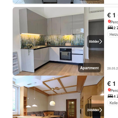
€ 1
Perc
2 
Heiz
8
bilder
Apartment
28.05.
€ 1
Perc
4 
Kelle
24
bilder