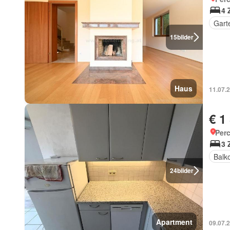
4 
Gart
15
bilder
Haus
11.07.
€ 1
Perc
3 
Balk
24
bilder
Apartment
09.07.