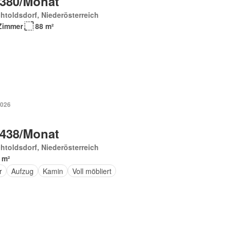
 380/Monat
htoldsdorf, Niederösterreich
Zimmer
88 m²
2026
 438/Monat
htoldsdorf, Niederösterreich
 m²
r
Aufzug
Kamin
Voll möbliert