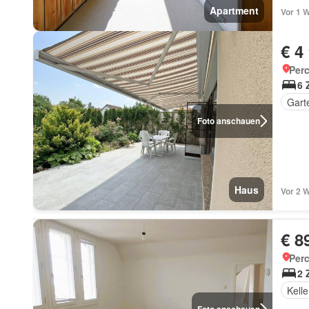
Apartment
Vor 1 
€ 4
Perc
6 
Gart
Foto anschauen
Haus
Vor 2 
€ 8
Perc
2 
Kelle