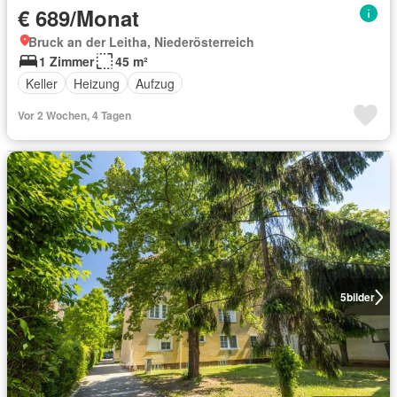
€ 689/Monat
Bruck an der Leitha, Niederösterreich
1 Zimmer
45 m²
Keller
Heizung
Aufzug
Vor 2 Wochen, 4 Tagen
5
bilder