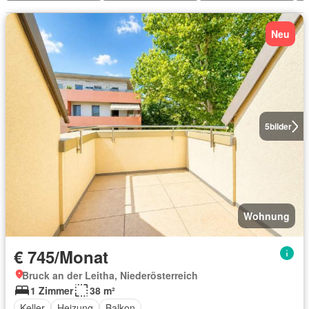
Neu
5
bilder
Wohnung
€ 745/Monat
Bruck an der Leitha, Niederösterreich
1 Zimmer
38 m²
Keller
Heizung
Balkon