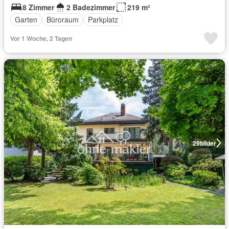
8 Zimmer
2 Badezimmer
219 m²
Garten
Büroraum
Parkplatz
Vor 1 Woche, 2 Tagen
29
bilder