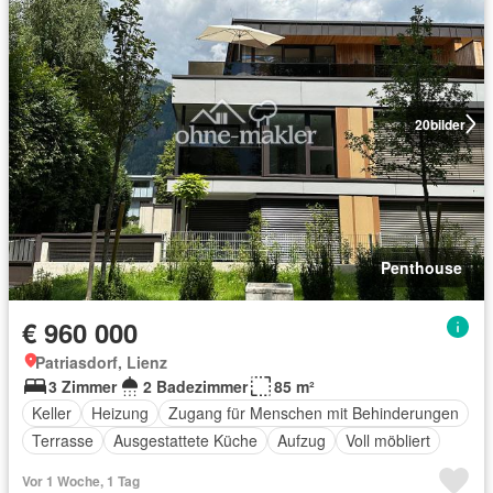
20
bilder
Penthouse
€ 960 000
Patriasdorf, Lienz
3 Zimmer
2 Badezimmer
85 m²
Keller
Heizung
Zugang für Menschen mit Behinderungen
Terrasse
Ausgestattete Küche
Aufzug
Voll möbliert
Vor 1 Woche, 1 Tag