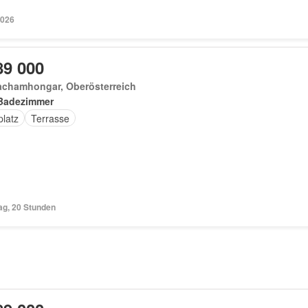
2026
89 000
achamhongar, Oberösterreich
Badezimmer
platz
Terrasse
ag, 20 Stunden