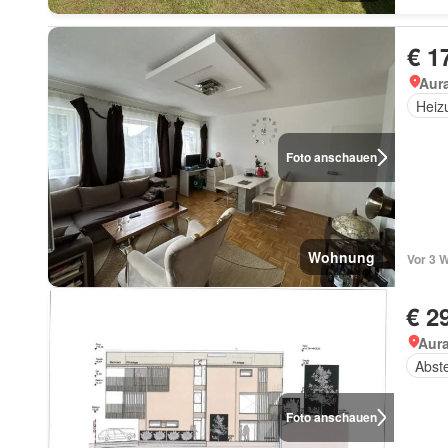
€ 1
Aur
Heiz
Foto anschauen
Wohnung
Vor 3 
€ 2
Aur
Abst
Foto anschauen