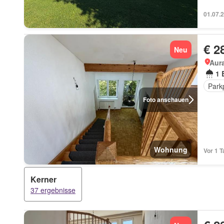
01.07.
€ 2
Neu
Aur
1 
Park
Foto anschauen
Wohnung
Vor 1 T
Kerner
37 ergebnisse