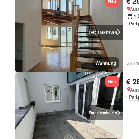
€ 2
Neu
Aur
1 
Park
Foto anschauen
Wohnung
Vor 1 T
€ 2
Neu
Aur
Park
Foto anschauen