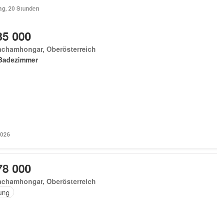
ag, 20 Stunden
35 000
achamhongar, Oberösterreich
Badezimmer
2026
78 000
achamhongar, Oberösterreich
ung