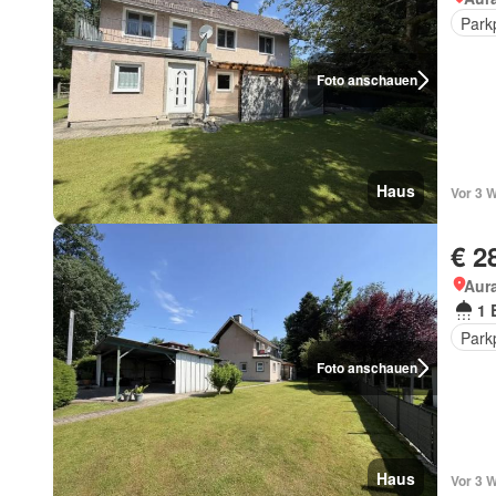
Park
Foto anschauen
Haus
Vor 3 
€ 2
Aur
1 
Park
Foto anschauen
Haus
Vor 3 