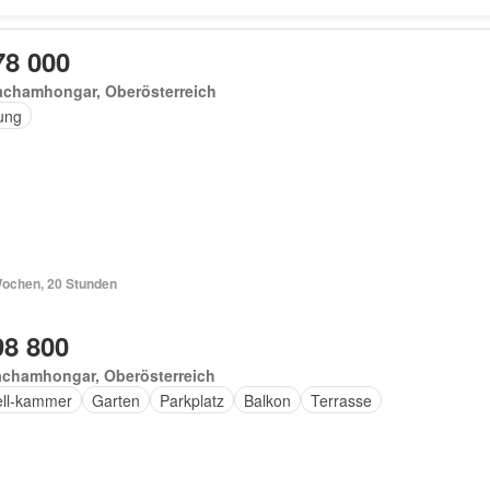
78 000
achamhongar, Oberösterreich
ung
Wochen, 20 Stunden
98 800
achamhongar, Oberösterreich
ell-kammer
Garten
Parkplatz
Balkon
Terrasse