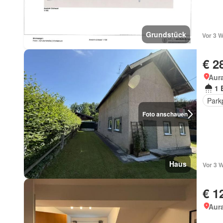
Grundstück
Vor 3 
€ 2
Aur
1 
Park
Foto anschauen
Haus
Vor 3 
€ 1
Aur