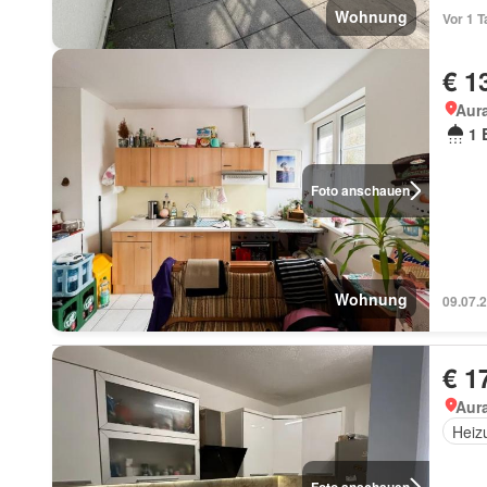
Wohnung
Vor 1 T
€ 1
Aur
1 
Foto anschauen
Wohnung
09.07.
€ 1
Aur
Heiz