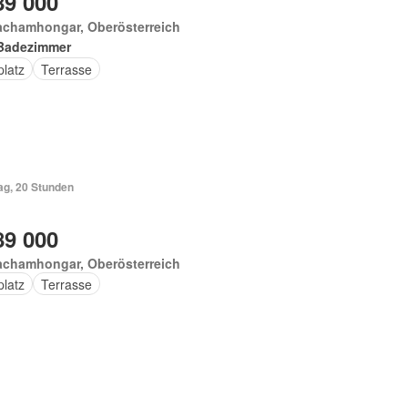
89 000
achamhongar, Oberösterreich
Badezimmer
platz
Terrasse
ag, 20 Stunden
89 000
achamhongar, Oberösterreich
platz
Terrasse