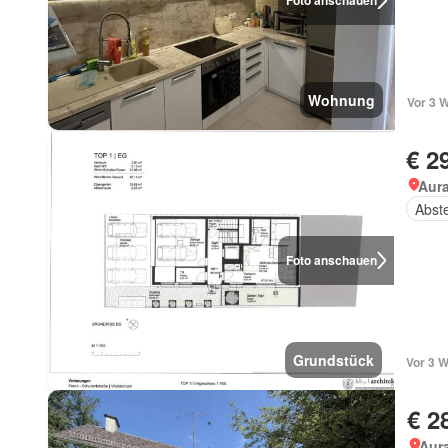
Foto anschauen
Wohnung
Vor 3 
€ 2
Aur
Abst
Foto anschauen
Grundstück
Vor 3 
€ 2
Aur