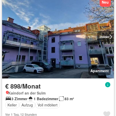
Neu
2
bilder
Apartment
€ 898/Monat
Kaindorf an der Sulm
3 Zimmer
1 Badezimmer
83 m²
Keller
Aufzug
Voll möbliert
Vor 1 Tag, 12 Stunden