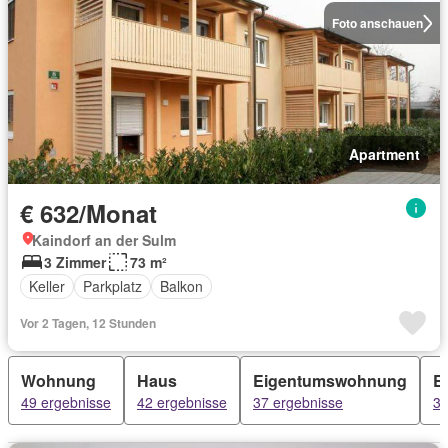
Foto anschauen
Apartment
€ 632/Monat
Kaindorf an der Sulm
3 Zimmer
73 m²
Keller
Parkplatz
Balkon
Vor 2 Tagen, 12 Stunden
Wohnung
Haus
Eigentumswohnung
E
49 ergebnisse
42 ergebnisse
37 ergebnisse
36