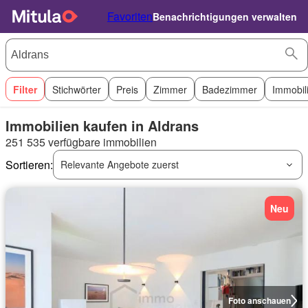
Favoriten
Benachrichtigungen verwalten
Filter
Stichwörter
Preis
Zimmer
Badezimmer
Immobil
Immobilien kaufen in Aldrans
251 535 verfügbare immobilien
Sortieren:
Relevante Angebote zuerst
Neu
Foto anschauen