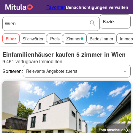
Favoriten
Benachrichtigungen verwalten
Bezirk
Filter
Stichwörter
Preis
Zimmer
Badezimmer
Immobi
Einfamilienhäuser kaufen 5 zimmer in Wien
9 451 verfügbare immobilien
Sortieren:
Relevante Angebote zuerst
Foto anschauen