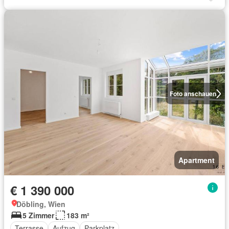
Foto anschauen
Apartment
€ 1 390 000
Döbling, Wien
5 Zimmer
183 m²
Terrasse
Aufzug
Parkplatz