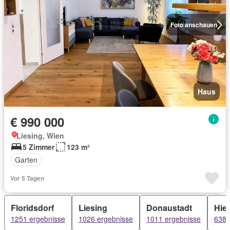
Foto anschauen
Haus
€ 990 000
Liesing, Wien
5 Zimmer
123 m²
Garten
Vor 5 Tagen
Floridsdorf
Liesing
Donaustadt
Hiet
1251 ergebnisse
1026 ergebnisse
1011 ergebnisse
638 