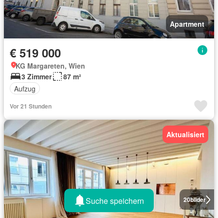
Apartment
€ 519 000
KG Margareten, Wien
3 Zimmer
87 m²
Aufzug
Vor 21 Stunden
Aktualisiert
Suche speichern
20
bilder