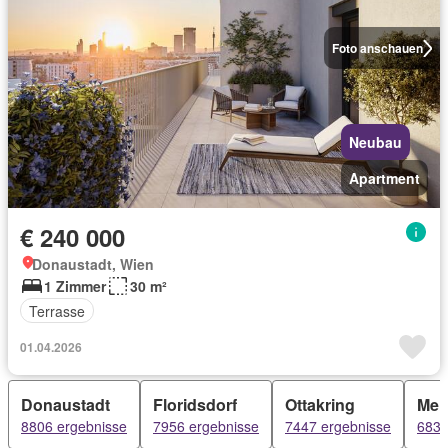
Foto anschauen
Neubau
Apartment
€ 240 000
Donaustadt, Wien
1 Zimmer
30 m²
Terrasse
01.04.2026
Donaustadt
Floridsdorf
Ottakring
Mei
8806 ergebnisse
7956 ergebnisse
7447 ergebnisse
6837