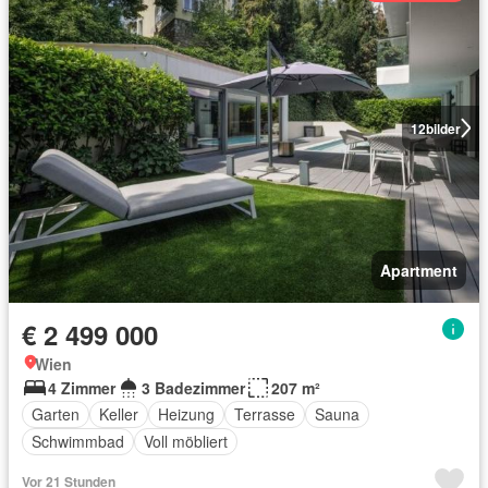
12
bilder
Apartment
€ 2 499 000
Wien
4 Zimmer
3 Badezimmer
207 m²
Garten
Keller
Heizung
Terrasse
Sauna
Schwimmbad
Voll möbliert
Vor 21 Stunden