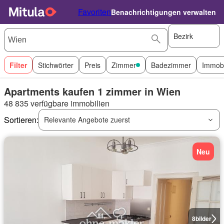
Favoriten
Benachrichtigungen verwalten
Bezirk
Filter
Stichwörter
Preis
Zimmer
Badezimmer
Immobi
Apartments kaufen 1 zimmer in Wien
48 835 verfügbare immobilien
Sortieren:
Relevante Angebote zuerst
Neu
8
bilder