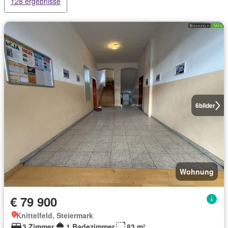
128 ergebnisse
6
bilder
Wohnung
€ 79 900
Knittelfeld, Steiermark
3 Zimmer
1 Badezimmer
83 m²