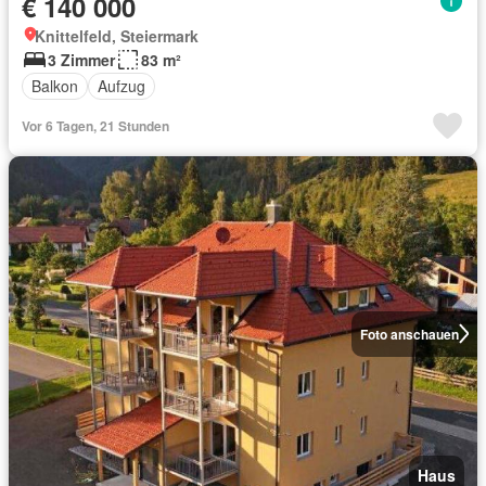
€ 140 000
Knittelfeld, Steiermark
3 Zimmer
83 m²
Balkon
Aufzug
Vor 6 Tagen, 21 Stunden
Foto anschauen
Haus