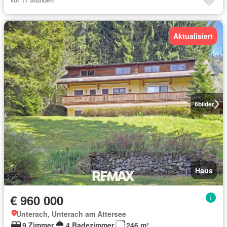
Vor 17 Stunden
Aktualisiert
6
bilder
Haus
€ 960 000
Unterach, Unterach am Attersee
9 Zimmer
4 Badezimmer
246 m²