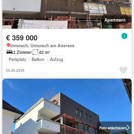
Apartment
€ 359 000
Unterach, Unterach am Attersee
2 Zimmer
42 m²
Parkplatz
Balkon
Aufzug
25.06.2026
Foto anschauen