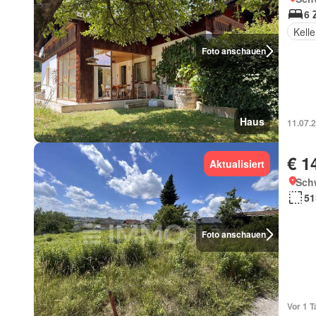
6 
Kelle
Foto anschauen
Haus
11.07.
€ 1
Aktualisiert
Schw
51
Foto anschauen
Vor 1 T