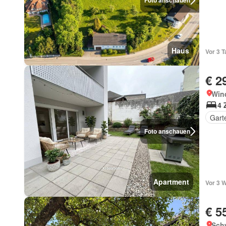
Foto anschauen
Haus
Vor 3 
€ 2
Win
4 
Gart
Foto anschauen
Apartment
Vor 3 
€ 5
Schw