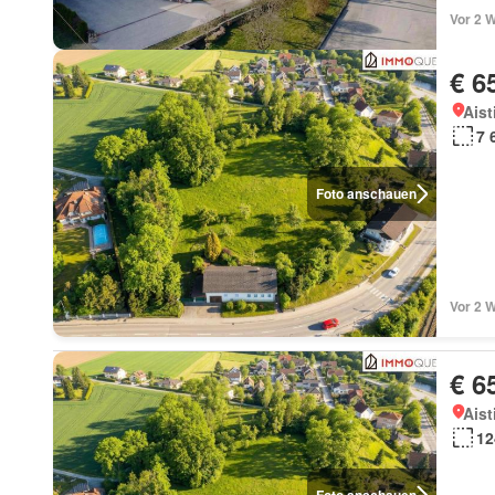
Vor 2 
€ 6
Aist
7 
Foto anschauen
Vor 2 
€ 6
Aist
12