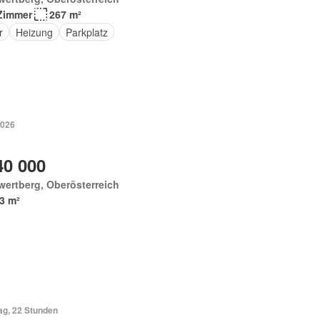
Zimmer
267 m²
r
Heizung
Parkplatz
2026
40 000
ertberg, Oberösterreich
3 m²
ag, 22 Stunden