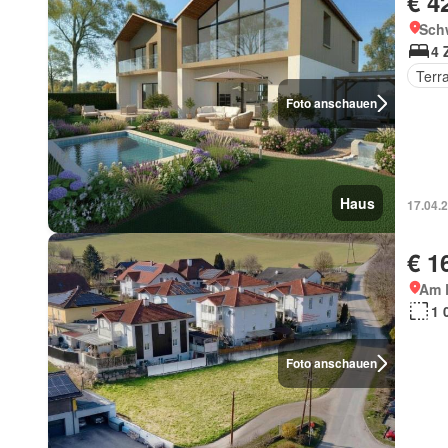
€ 4
Schw
4 
Terr
Foto anschauen
Haus
17.04.
€ 1
Am 
1 
Foto anschauen