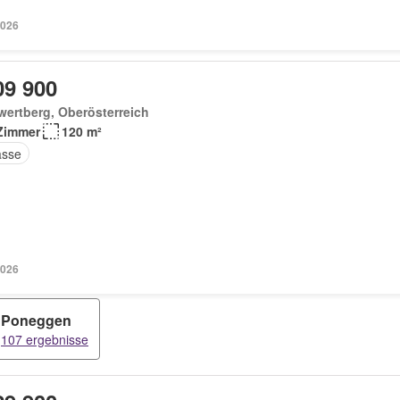
2026
09 900
ertberg, Oberösterreich
Zimmer
120 m²
asse
2026
Poneggen
107 ergebnisse