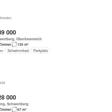
 Stunden
89 000
ertberg, Oberösterreich
Zimmer
130 m²
en
Schwimmbad
Parkplatz
2026
28 000
ing, Schwertberg
Zimmer
67 m²