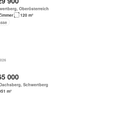
29 900
ertberg, Oberösterreich
Zimmer
120 m²
asse
2026
65 000
Dachsberg, Schwertberg
051 m²