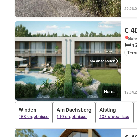
30.06.
€ 4
Schw
4 
Terr
Foto anschauen
Haus
17.04.
Winden
Am Dachsberg
Aisting
168 ergebnisse
110 ergebnisse
108 ergebnisse