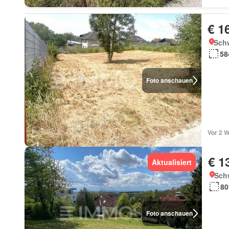
€ 1
Schw
58
Foto anschauen
Vor 2 
€ 1
Aktualisiert
Schw
80
Foto anschauen