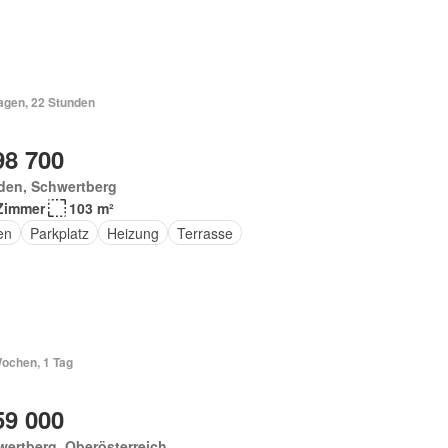
Tagen, 22 Stunden
98 700
den, Schwertberg
Zimmer
103 m²
en
Parkplatz
Heizung
Terrasse
Wochen, 1 Tag
59 000
ertberg, Oberösterreich