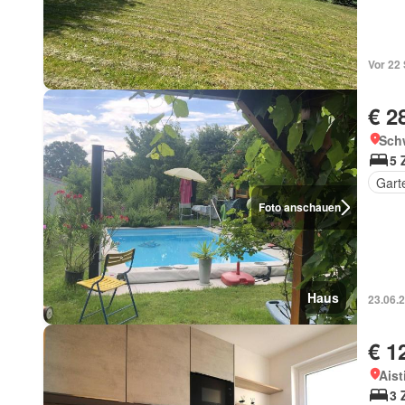
Vor 22
€ 2
Schw
5 
Gart
Foto anschauen
Haus
23.06.
€ 1
Aist
3 