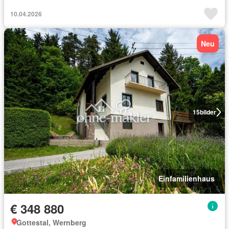
10.04.2026
Neu
15
bilder
Einfamilienhaus
€ 348 880
Gottestal, Wernberg