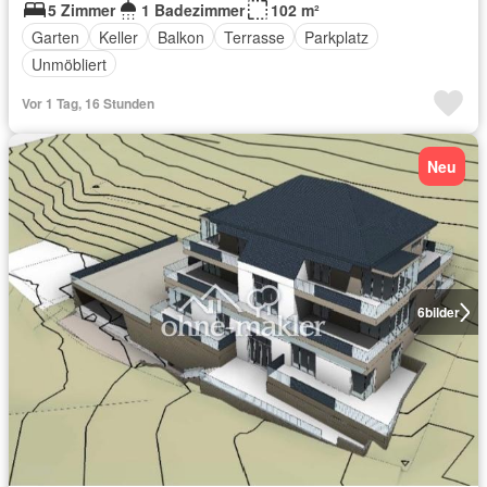
5 Zimmer
1 Badezimmer
102 m²
Garten
Keller
Balkon
Terrasse
Parkplatz
Unmöbliert
Vor 1 Tag, 16 Stunden
Neu
6
bilder