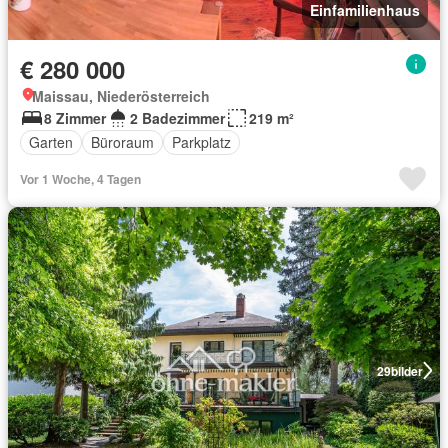
Einfamilienhaus
€ 280 000
Maissau, Niederösterreich
8 Zimmer
2 Badezimmer
219 m²
Garten
Büroraum
Parkplatz
Vor 1 Woche, 4 Tagen
29
bilder