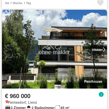
Vor 1 Woche, 1 Tag
20
bilder
Penthouse
€ 960 000
Patriasdorf, Lienz
3 Zimmer
2 Badezimmer
85 m²