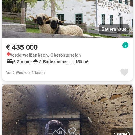
Bauernhaus
€ 435 000
Vorderweißenbach, Oberösterreich
6 Zimmer
2 Badezimmer
150 m²
Vor 2 Wochen, 4 Tagen
13
bilder