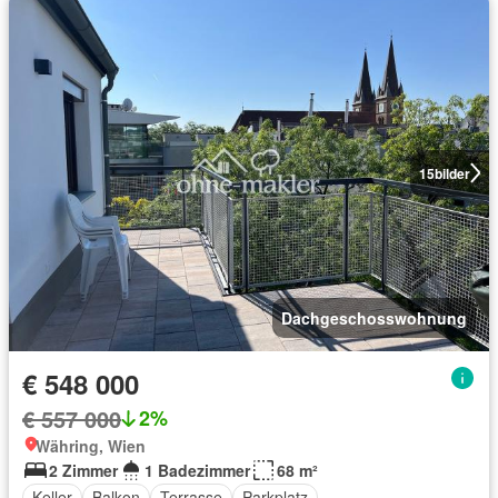
15
bilder
Dachgeschosswohnung
€ 548 000
€ 557 000
2%
Währing, Wien
2 Zimmer
1 Badezimmer
68 m²
Keller
Balkon
Terrasse
Parkplatz