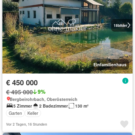
18
bilder
Einfamilienhaus
€ 450 000
€ 495 000
9%
Bergbeirohrbach, Oberösterreich
5 Zimmer
2 Badezimmer
130 m²
Garten
Keller
Vor 2 Tagen, 16 Stunden