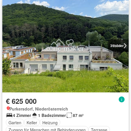
39
bilder
€ 625 000
Purkersdorf, Niederösterreich
4 Zimmer
1 Badezimmer
87 m²
Garten
Keller
Heizung
Zugang für Menschen mit Behinderungen
Terrasse