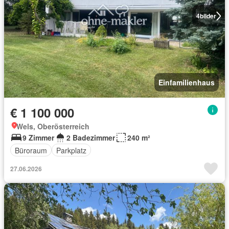
4
bilder
Einfamilienhaus
€ 1 100 000
Wels, Oberösterreich
9 Zimmer
2 Badezimmer
240 m²
Büroraum
Parkplatz
27.06.2026