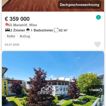
Dachgeschosswohnung
€ 359 000
KG Mariahilf, Wien
2 Zimmer
1 Badezimmer
62 m²
Keller
Aufzug
04.07.2026
17
bilder