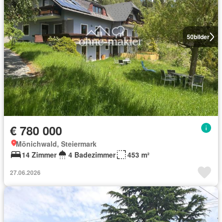
50
bilder
€ 780 000
Mönichwald, Steiermark
14 Zimmer
4 Badezimmer
453 m²
27.06.2026