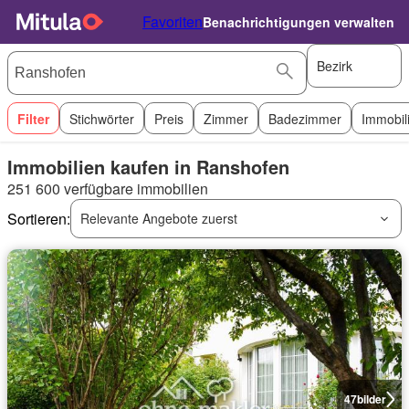
Favoriten
Benachrichtigungen verwalten
Bezirk
Filter
Stichwörter
Preis
Zimmer
Badezimmer
Immobil
Immobilien kaufen in Ranshofen
251 600 verfügbare immobilien
Sortieren:
Relevante Angebote zuerst
47
bilder