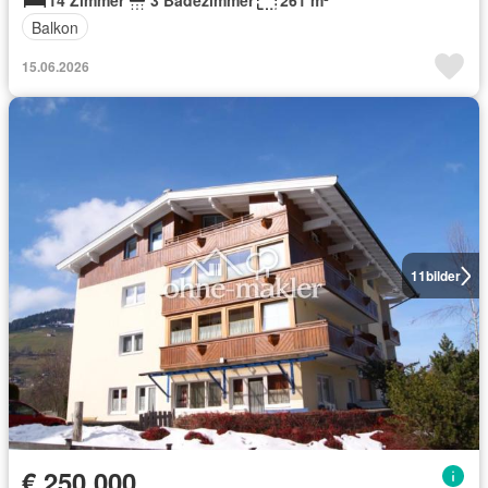
14 Zimmer
3 Badezimmer
261 m²
Balkon
15.06.2026
11
bilder
€ 250 000