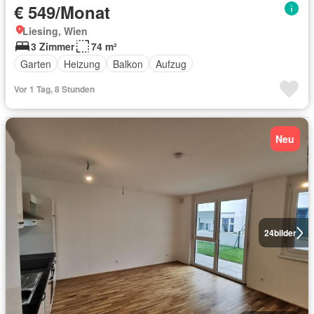
€ 549/Monat
Liesing, Wien
3 Zimmer
74 m²
Garten
Heizung
Balkon
Aufzug
Vor 1 Tag, 8 Stunden
Neu
24
bilder