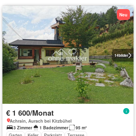
Neu
14
bilder
€ 1 600/Monat
Achrain, Aurach bei Kitzbühel
3 Zimmer
1 Badezimmer
95 m²
Garten
Keller
Parkplatz
Terrasse