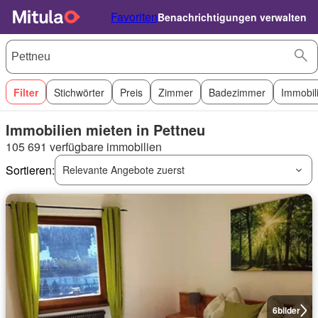
Favoriten
Benachrichtigungen verwalten
Filter
Stichwörter
Preis
Zimmer
Badezimmer
Immobil
Immobilien mieten in Pettneu
105 691 verfügbare immobilien
Sortieren:
Relevante Angebote zuerst
6
bilder