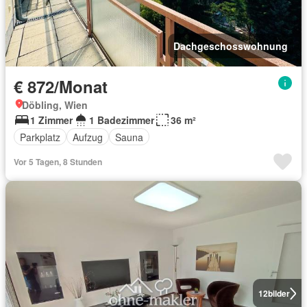
Dachgeschosswohnung
€ 872/Monat
Döbling, Wien
1 Zimmer
1 Badezimmer
36 m²
Parkplatz
Aufzug
Sauna
Vor 5 Tagen, 8 Stunden
12
bilder