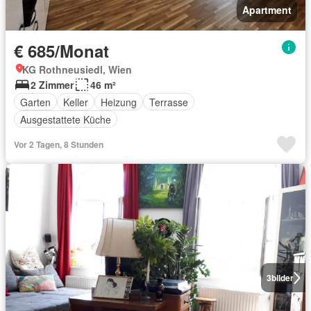
Apartment
€ 685/Monat
KG Rothneusiedl, Wien
2 Zimmer
46 m²
Garten
Keller
Heizung
Terrasse
Ausgestattete Küche
Vor 2 Tagen, 8 Stunden
3
bilder