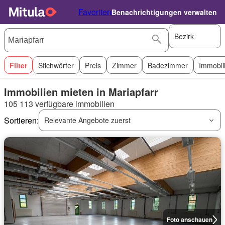
Favoriten
Benachrichtigungen verwalten
Bezirk
Filter
Stichwörter
Preis
Zimmer
Badezimmer
Immobil
Immobilien mieten in Mariapfarr
105 113 verfügbare immobilien
Sortieren:
Relevante Angebote zuerst
Foto anschauen