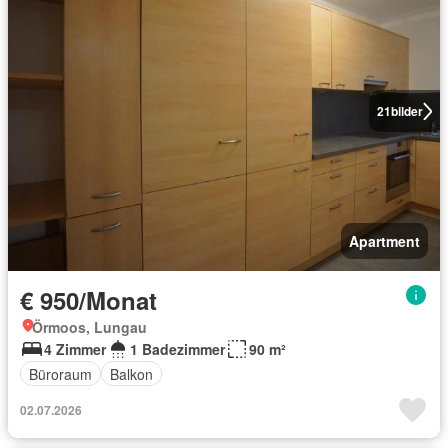
21
bilder
Apartment
€ 950/Monat
Örmoos, Lungau
4 Zimmer
1 Badezimmer
90 m²
Büroraum
Balkon
02.07.2026