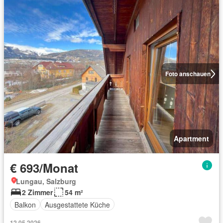
Foto anschauen
Apartment
€ 693/Monat
Lungau, Salzburg
2 Zimmer
54 m²
Balkon
Ausgestattete Küche
12.05.2026