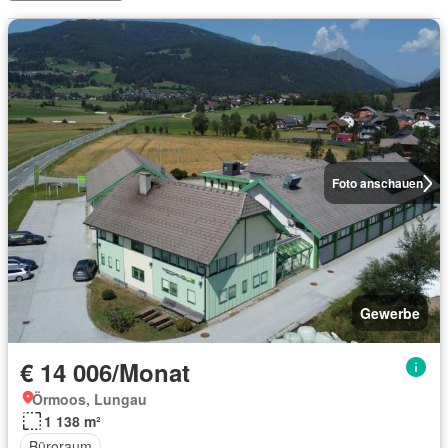
Foto anschauen
Gewerbe
€ 14 006/Monat
Örmoos, Lungau
1 138 m²
Büroraum