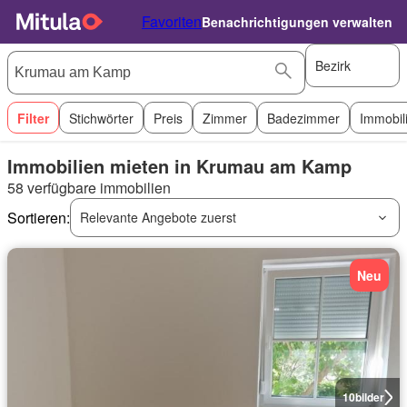
Favoriten
Benachrichtigungen verwalten
Bezirk
Filter
Stichwörter
Preis
Zimmer
Badezimmer
Immobil
Immobilien mieten in Krumau am Kamp
58 verfügbare immobilien
Sortieren:
Relevante Angebote zuerst
Neu
10
bilder