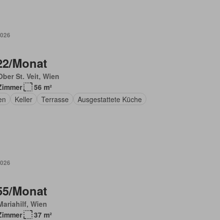
2026
22/Monat
ber St. Veit, Wien
Zimmer
56 m²
en
Keller
Terrasse
Ausgestattete Küche
2026
55/Monat
ariahilf, Wien
Zimmer
37 m²