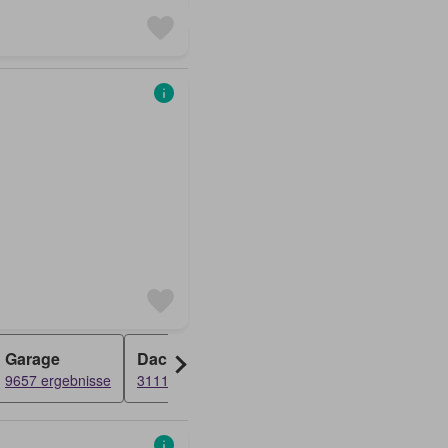
Garage
Dachgeschosswohnung
Grundstück
9657 ergebnisse
3111 ergebnisse
2195 ergebnis