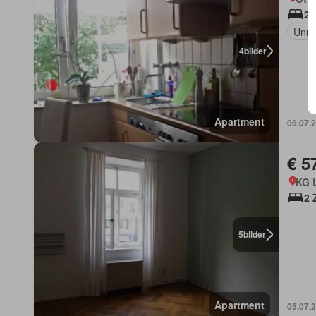
2 
Unmö
4
bilder
Apartment
06.07.
€ 5
KG 
2 
5
bilder
Apartment
05.07.