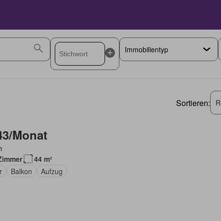
Sortieren:
R
43/Monat
n
Zimmer
44 m²
r
Balkon
Aufzug