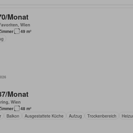
70/Monat
avoriten, Wien
Zimmer
49 m²
ug
2026
87/Monat
ring, Wien
Zimmer
48 m²
r
Balkon
Ausgestattete Küche
Aufzug
Trockenbereich
Heizu