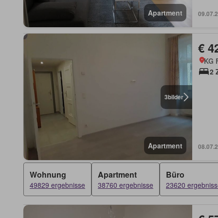
Apartment
09.07.
€ 4
KG F
2 
3
bilder
Apartment
08.07.
Wohnung
Apartment
Büro
49829 ergebnisse
38760 ergebnisse
23620 ergebniss