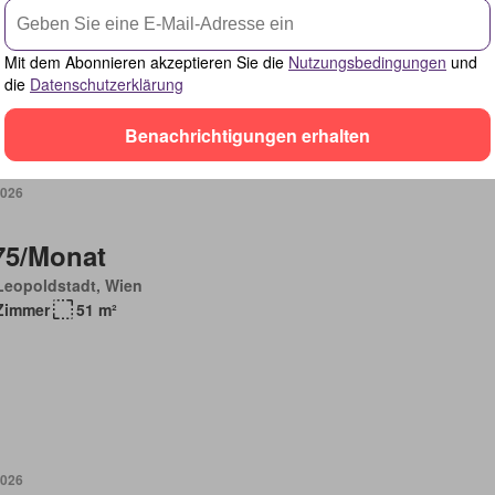
Zimmer
42 m²
bliert
Mit dem Abonnieren akzeptieren Sie die
Nutzungsbedingungen
und
die
Datenschutzerklärung
Benachrichtigungen erhalten
2026
75/Monat
Leopoldstadt, Wien
Zimmer
51 m²
2026