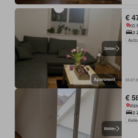
€ 4
KG F
2 
Aufz
3
bilder
Apartment
05.07.
€ 5
Wäh
2 
Kelle
8
bilder