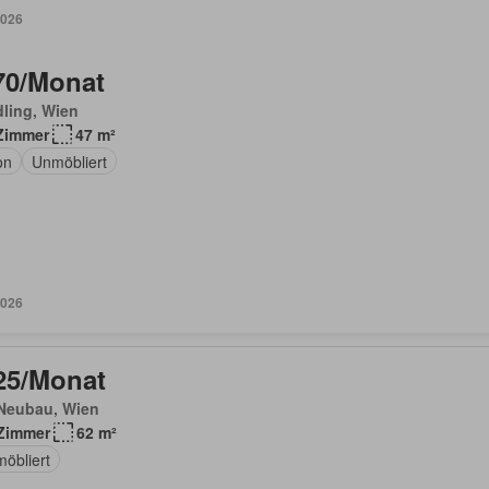
2026
70/Monat
ling, Wien
Zimmer
47 m²
on
Unmöbliert
2026
25/Monat
Neubau, Wien
Zimmer
62 m²
möbliert