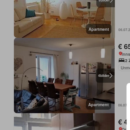
6
bilder
Apartment
06.07.
€ 6
Inns
2 
Unmö
4
bilder
Apartment
06.07.
€ 4
Otta