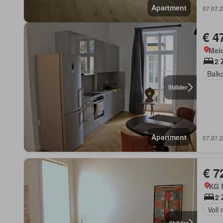
Apartment
07.07.
€ 4
Meid
2 
Balk
9
bilder
Apartment
07.07.
€ 7
KG 
2 
Voll 