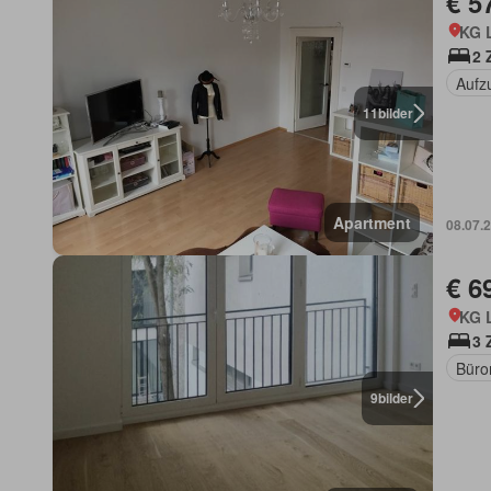
€ 5
KG 
2 
Aufz
11
bilder
Apartment
08.07.
€ 6
KG 
3 
Büro
9
bilder