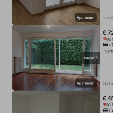
Apartment
05.07.
€ 7
KG O
2 
Gart
15
bilder
Apartment
05.07.
€ 4
KG M
1 