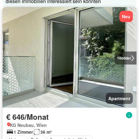
diesen Immobilien interessiert sein könnten
Neu
18
bilder
Apartment
€ 646/Monat
KG Neubau, Wien
1 Zimmer
36 m²