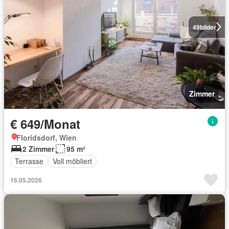
49
bilder
Zimmer
€ 649/Monat
Floridsdorf, Wien
2 Zimmer
95 m²
Terrasse
Voll möbliert
16.05.2026