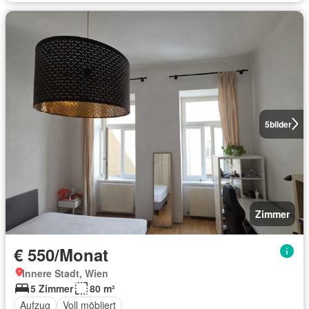
5
bilder
Zimmer
€ 550/Monat
Innere Stadt, Wien
5 Zimmer
80 m²
Aufzug
Voll möbliert