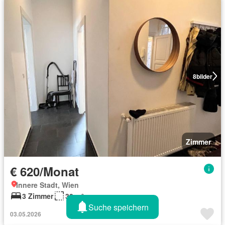
8
bilder
Zimmer
€ 620/Monat
Innere Stadt, Wien
3 Zimmer
30 m²
Suche speichern
03.05.2026