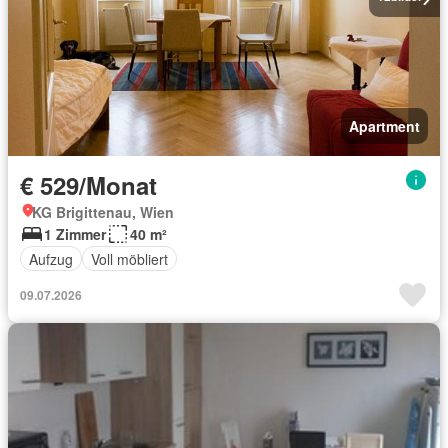
Apartment
€ 529/Monat
KG Brigittenau, Wien
1 Zimmer
40 m²
Aufzug
Voll möbliert
09.07.2026