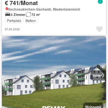
€ 741/Monat
Hochneukirchen-Gschaidt, Niederösterreich
3 Zimmer
72 m²
Parkplatz
Balkon
07.05.2026
3
bilder
Wohnung