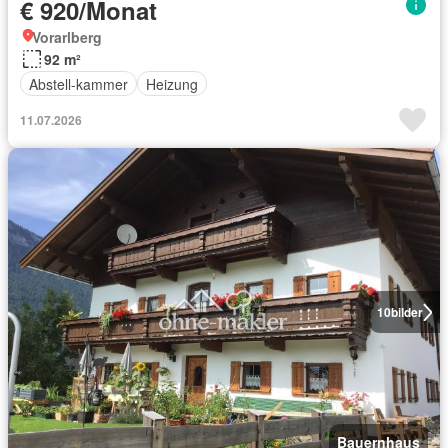
€ 920/Monat
Vorarlberg
92 m²
Abstell-kammer
Heizung
11.07.2026
10
bilder
Bauernhaus