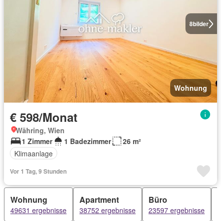
8
bilder
Wohnung
€ 598/Monat
Währing, Wien
1 Zimmer
1 Badezimmer
26 m²
Klimaanlage
Vor 1 Tag, 9 Stunden
Wohnung
Apartment
Büro
49631 ergebnisse
38752 ergebnisse
23597 ergebnisse