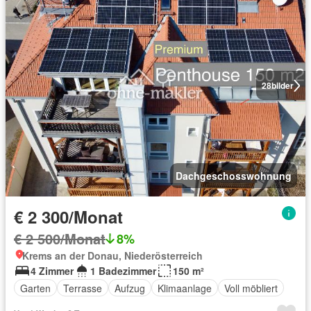
28
bilder
Dachgeschosswohnung
€ 2 300/Monat
€ 2 500/Monat
8%
Krems an der Donau, Niederösterreich
4 Zimmer
1 Badezimmer
150 m²
Garten
Terrasse
Aufzug
Klimaanlage
Voll möbliert