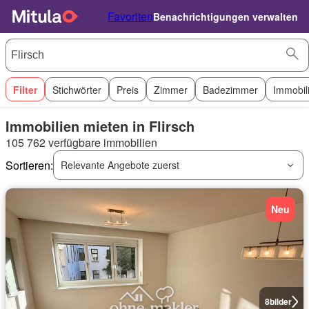
Favoriten
Benachrichtigungen verwalten
Filter
Stichwörter
Preis
Zimmer
Badezimmer
Immobil
Immobilien mieten in Flirsch
105 762 verfügbare immobilien
Sortieren:
Relevante Angebote zuerst
Neu
8
bilder