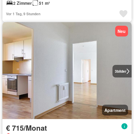
2 Zimmer
51 m²
Vor 1 Tag, 9 Stunden
Neu
3
bilder
Apartment
€ 715/Monat