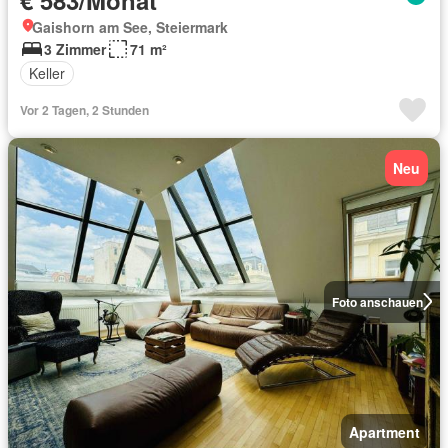
Gaishorn am See, Steiermark
3 Zimmer
71 m²
Keller
Vor 2 Tagen, 2 Stunden
Neu
Foto anschauen
Apartment