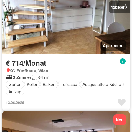
12
bilder
Apartment
€ 714/Monat
KG Fünfhaus, Wien
2 Zimmer
64 m²
Garten
Keller
Balkon
Terrasse
Ausgestattete Küche
Aufzug
13.06.2026
Neu