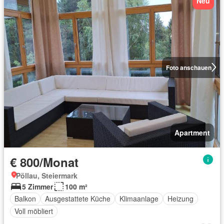
Neu
Foto anschauen
Apartment
€ 800/Monat
Pöllau, Steiermark
5 Zimmer
100 m²
Balkon
Ausgestattete Küche
Klimaanlage
Heizung
Voll möbliert