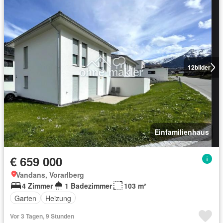
12
bilder
Einfamilienhaus
€ 659 000
Vandans, Vorarlberg
4 Zimmer
1 Badezimmer
103 m²
Garten
Heizung
Vor 3 Tagen, 9 Stunden