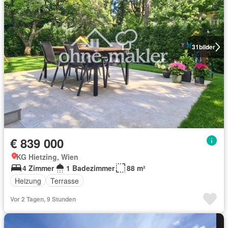
31
bilder
€ 839 000
KG Hietzing, Wien
4 Zimmer
1 Badezimmer
88 m²
Heizung
Terrasse
Vor 2 Tagen, 9 Stunden