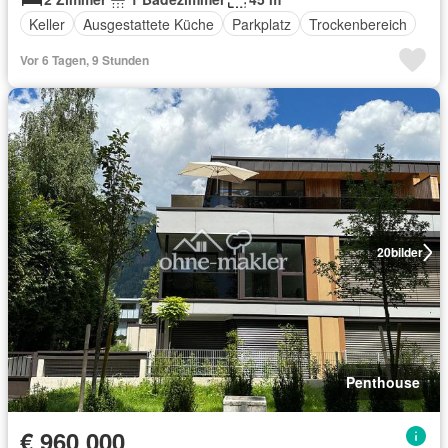
Keller
Ausgestattete Küche
Parkplatz
Trockenbereich
Vor 6 Tagen, 9 Stunden
20
bilder
Penthouse
€ 960 000