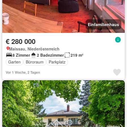
Einfamilienhaus
€ 280 000
Maissau, Niederösterreich
8 Zimmer
2 Badezimmer
219 m²
Garten
Büroraum
Parkplatz
Vor 1 Woche, 2 Tagen
29
bilder