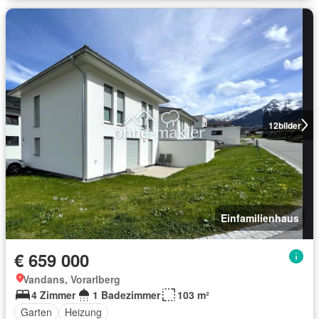
12
bilder
Einfamilienhaus
€ 659 000
Vandans, Vorarlberg
4 Zimmer
1 Badezimmer
103 m²
Garten
Heizung