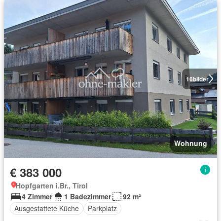
16
bilder
Wohnung
€ 383 000
Hopfgarten i.Br., Tirol
4 Zimmer
1 Badezimmer
92 m²
Ausgestattete Küche
Parkplatz