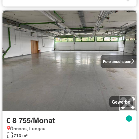
Foto anschauen
Gewerbe
€ 8 755/Monat
Örmoos, Lungau
713 m²