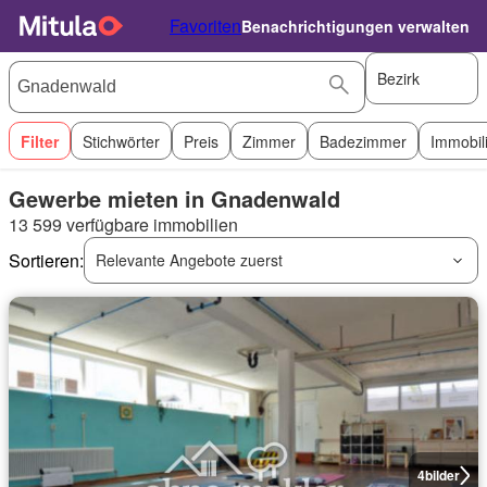
Favoriten
Benachrichtigungen verwalten
Bezirk
Filter
Stichwörter
Preis
Zimmer
Badezimmer
Immobil
Gewerbe mieten in Gnadenwald
13 599 verfügbare immobilien
Sortieren:
Relevante Angebote zuerst
4
bilder