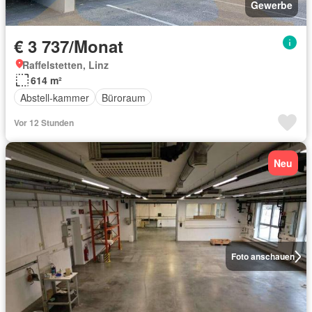
Gewerbe
€ 3 737/Monat
Raffelstetten, Linz
614 m²
Abstell-kammer
Büroraum
Vor 12 Stunden
Neu
Foto anschauen