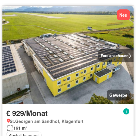
Neu
Foto anschauen
Gewerbe
€ 929/Monat
St.Georgen am Sandhof, Klagenfurt
161 m²
Abstell-kammer