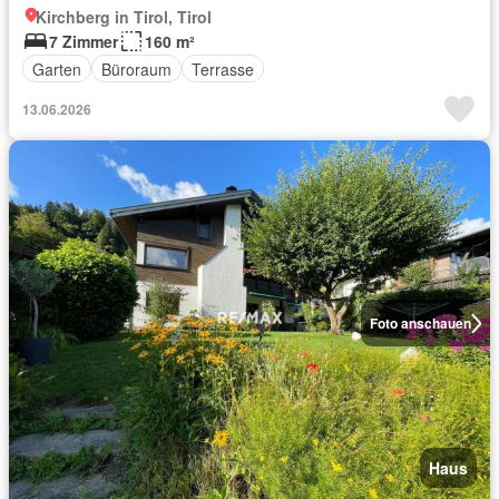
Kirchberg in Tirol, Tirol
7 Zimmer
160 m²
Garten
Büroraum
Terrasse
13.06.2026
Foto anschauen
Haus