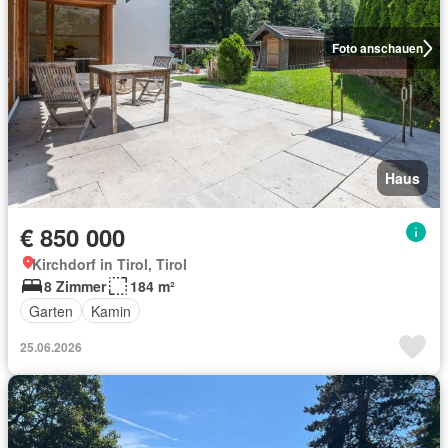
Foto anschauen
Haus
€ 850 000
Kirchdorf in Tirol, Tirol
8 Zimmer
184 m²
Garten
Kamin
25.06.2026