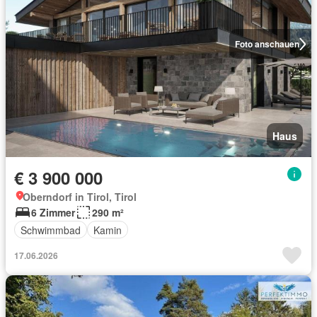
Foto anschauen
Haus
€ 3 900 000
Oberndorf in Tirol, Tirol
6 Zimmer
290 m²
Schwimmbad
Kamin
17.06.2026