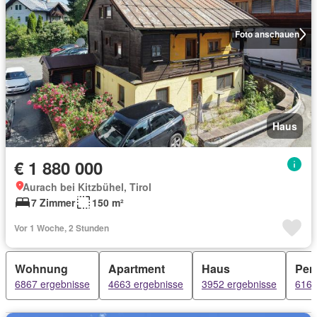
Foto anschauen
Haus
€ 1 880 000
Aurach bei Kitzbühel, Tirol
7 Zimmer
150 m²
Vor 1 Woche, 2 Stunden
Wohnung
Apartment
Haus
Pen
6867 ergebnisse
4663 ergebnisse
3952 ergebnisse
616 