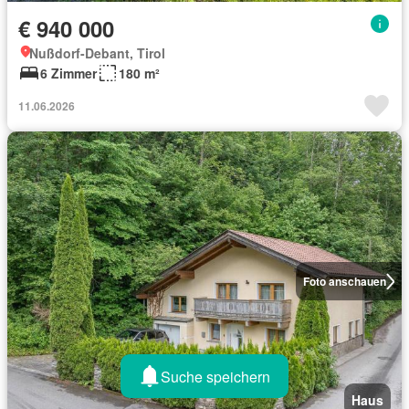
€ 940 000
Nußdorf-Debant, Tirol
6 Zimmer
180 m²
11.06.2026
Foto anschauen
Suche speichern
Haus