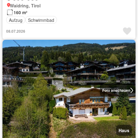
Waidring, Tirol
160 m²
Aufzug
Schwimmbad
08.07.2026
Foto anschauen
Haus