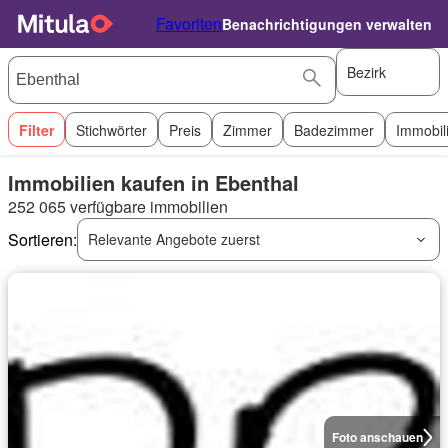
Favoriten
Benachrichtigungen verwalten
Bezirk
Filter
Stichwörter
Preis
Zimmer
Badezimmer
Immobil
Immobilien kaufen in Ebenthal
252 065 verfügbare immobilien
Sortieren:
Relevante Angebote zuerst
Foto anschauen