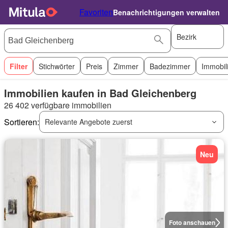
Favoriten
Benachrichtigungen verwalten
Bezirk
Filter
Stichwörter
Preis
Zimmer
Badezimmer
Immobil
Immobilien kaufen in Bad Gleichenberg
26 402 verfügbare immobilien
Sortieren:
Relevante Angebote zuerst
Neu
Foto anschauen