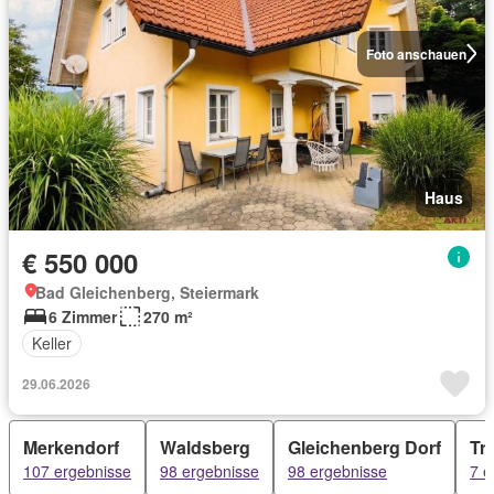
Foto anschauen
Haus
€ 550 000
Bad Gleichenberg, Steiermark
6 Zimmer
270 m²
Keller
29.06.2026
Merkendorf
Waldsberg
Gleichenberg Dorf
Tr
107 ergebnisse
98 ergebnisse
98 ergebnisse
7 e