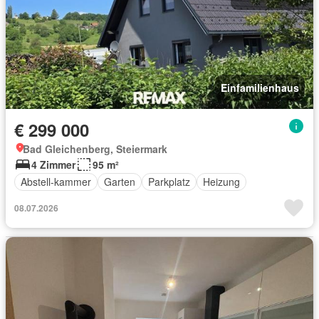
Einfamilienhaus
€ 299 000
Bad Gleichenberg, Steiermark
4 Zimmer
95 m²
Abstell-kammer
Garten
Parkplatz
Heizung
08.07.2026