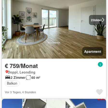
25
bilder
Apartment
€ 759/Monat
Doppl, Leonding
2 Zimmer
60 m²
Balkon
Vor 3 Tagen, 4 Stunden