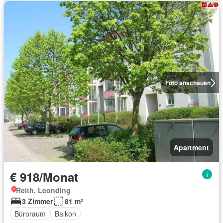
Foto anschauen
Apartment
€ 918/Monat
Reith, Leonding
3 Zimmer
81 m²
Büroraum
Balkon