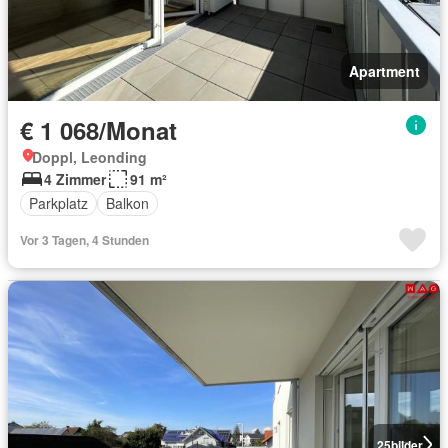
Apartment
€ 1 068/Monat
Doppl, Leonding
4 Zimmer
91 m²
Parkplatz
Balkon
Vor 3 Tagen, 4 Stunden
25
bilder