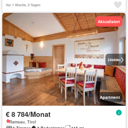
Vor 1 Woche, 3 Tagen
Aktualisiert
24
bilder
Apartment
€ 8 784/Monat
Ramsau, Tirol
3 Zimmer
3 Badezimmer
115 m²