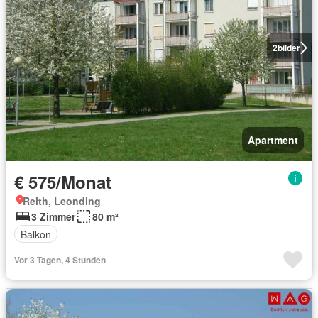
2
bilder
Apartment
€ 575/Monat
Reith, Leonding
3 Zimmer
80 m²
Balkon
Vor 3 Tagen, 4 Stunden