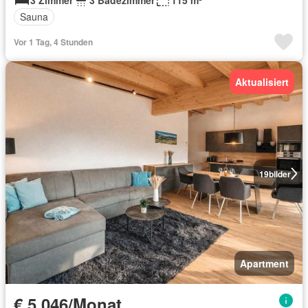
Sauna
Vor 1 Tag, 4 Stunden
Aktualisiert
19
bilder
Apartment
€ 5 046/Monat