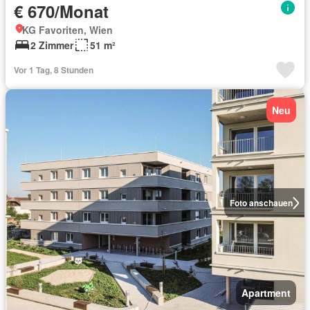
€ 670/Monat
KG Favoriten, Wien
2 Zimmer
51 m²
Vor 1 Tag, 8 Stunden
Neu
Foto anschauen
Apartment